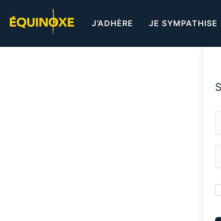
Aller
au
J’ADHÈRE
JE SYMPATHISE
contenu
S