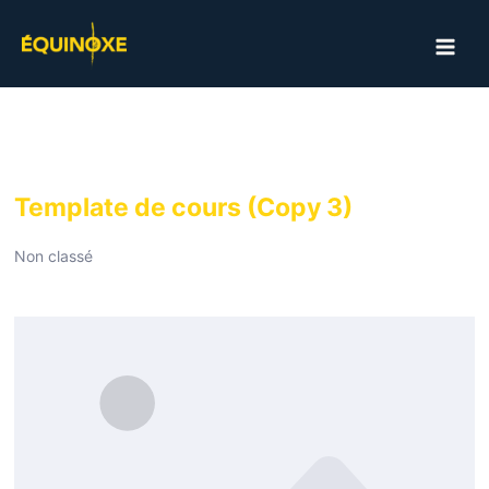
Aller
au
MAI
contenu
ME
Template de cours (Copy 3)
Non classé