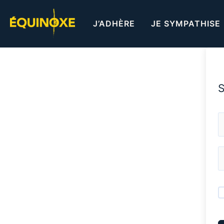
Aller
au
J’ADHÈRE
JE SYMPATHISE
contenu
S