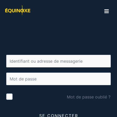
Aller
au
MAI
contenu
ME
Salut, bon retour !
Me garder connecté
Mot de passe oublié ?
SE CONNECTER