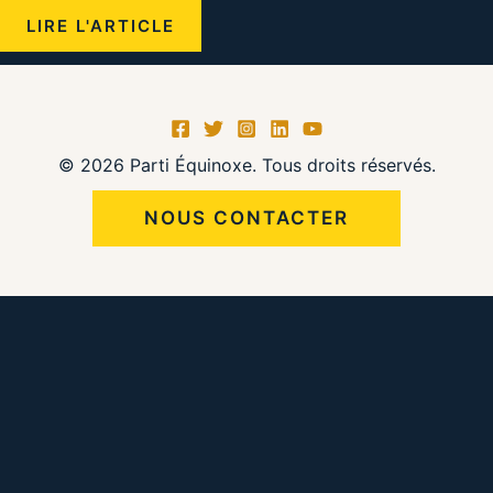
SIGNATURE
LIRE L'ARTICLE
RESPECT
DES
DONNÉES
© 2026 Parti Équinoxe. Tous droits réservés.
NOUS CONTACTER